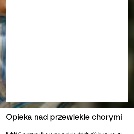
Opieka nad przewlekle chorymi
Polski Czerwony Krzyż prowadzi działalność leczniczą w