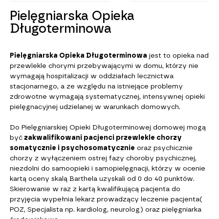
skali Barthel, dokonywanej przez lekarza i
Pielęgniarska Opieka
wywiad pielęgniarski przeprowadzony przez
pielęgniarkę danego zakładu opiekuńczo-
pielęgniarkę ubezpieczenia zdrowotnego albo
leczniczego, w dniu przyjęcia świadczeniobiorcy do
Długoterminowa
rehabilitacyjna
pielęgniarkę podmiotu leczniczego, w którym
zakładu oraz na koniec każdego miesiąca.
świadczeniobiorca ubiegający się o skierowanie
psychologiczna
do zakładu przebywa (załącznik nr 2 do
Pielęgniarska Opieka Długoterminowa
jest to opieka nad
Rozporządzenia Ministra Zdrowia z dnia 25
logopedyczna
przewlekle chorymi przebywającymi w domu, którzy nie
czerwca 2012 r.);
Koszty świadczeń medycznych pokrywane są w
wymagają hospitalizacji w oddziałach lecznictwa
terapia zajęciowa
ramach kontrakty z NFZ.
zaświadczenie lekarskie (załącznik nr 2 do
stacjonarnego, a ze względu na istniejące problemy
Rozporządzenia Ministra Zdrowia z dnia 25
zdrowotne wymagają systematycznej, intensywnej opieki
czerwca 2012 r.);
pielęgnacyjnej udzielanej w warunkach domowych.
ocenę wg skali Barthel wystawioną przez
Do Pielęgniarskiej Opieki Długoterminowej domowej mogą
lekarza ubezpieczenia zdrowotnego i
być
zakwalifikowani pacjenci przewlekle chorzy
pielęgniarkę ubezpieczenia zdrowotnego
somatycznie i psychosomatycznie
oraz psychicznie
(załącznik nr 1 do Rozporządzenia Ministra
chorzy z wyłączeniem ostrej fazy choroby psychicznej,
Zdrowia z dnia 30 sierpnia 2009 r.);
niezdolni do samoopieki i samopielęgnacji, którzy w ocenie
dokumenty stwierdzające wysokość dochodu
kartą oceny skalą Barthela uzyskali od 0 do 40 punktów.
osoby ubiegającej się o skierowanie do zakładu
Skierowanie w raz z kartą kwalifikującą pacjenta do
albo osoby zobowiązanej do ponoszenia
przyjęcia wypełnia lekarz prowadzący leczenie pacjenta(
odpłatności za pobyt w zakładzie, w
POZ, Specjalista np. kardiolog, neurolog) oraz pielęgniarka
szczególności: