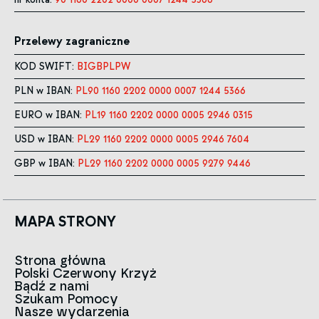
Przelewy zagraniczne
KOD SWIFT:
BIGBPLPW
PLN w IBAN:
PL90 1160 2202 0000 0007 1244 5366
EURO w IBAN:
PL19 1160 2202 0000 0005 2946 0315
USD w IBAN:
PL29 1160 2202 0000 0005 2946 7604
GBP w IBAN:
PL29 1160 2202 0000 0005 9279 9446
MAPA STRONY
Strona główna
Polski Czerwony Krzyż
Aktualności
Bądź z nami
O nas
Szukam Pomocy
Zespół
Kontakt do oddziałów
Nasze wydarzenia
Czerwony Krzyż na świecie