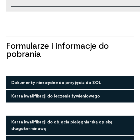
- OB, morfologia
U pacjenta żywionego pozajelitowo i jelitowo -
Kartę kwalifikacji do leczenia żywieniowego (w
plikach do pobrania)
Formularze i informacje do
pobrania
Dokumenty niezbędne do przyjęcia do ZOL
Karta kwalifikacji do leczenia żywieniowego
Karta kwalifikacji do objęcia pielęgniarską opieką
długoterminową