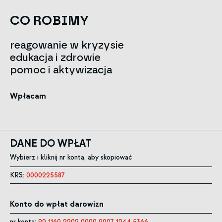
CO ROBIMY
reagowanie w kryzysie
edukacja i zdrowie
pomoc i aktywizacja
Wpłacam
DANE DO WPŁAT
Wybierz i kliknij nr konta, aby skopiować
KRS:
0000225587
Konto do wpłat darowizn
nr konta:
90 1160 2202 0000 0007 1244 5366