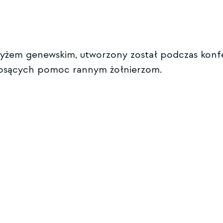
zyżem genewskim, utworzony został podczas konf
iosących pomoc rannym żołnierzom.