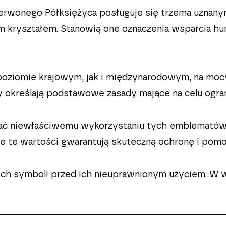
rwonego Półksiężyca posługuje się trzema uznany
kryształem. Stanowią one oznaczenia wsparcia hum
poziomie krajowym, jak i międzynarodowym, na mocy
określają podstawowe zasady mające na celu ogran
ać niewłaściwemu wykorzystaniu tych emblematów i 
śnie te wartości gwarantują skuteczną ochronę i p
ch symboli przed ich nieuprawnionym użyciem. W w