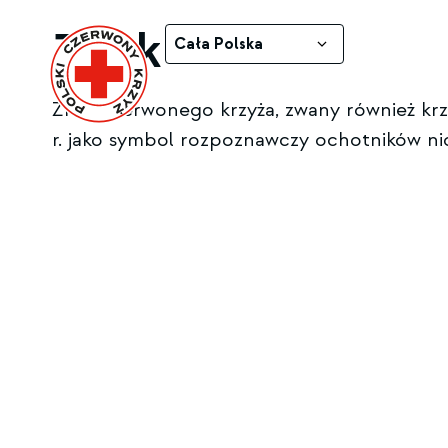
Znak
Cała Polska
Znak czerwonego krzyża, zwany również kr
r. jako symbol rozpoznawczy ochotników n