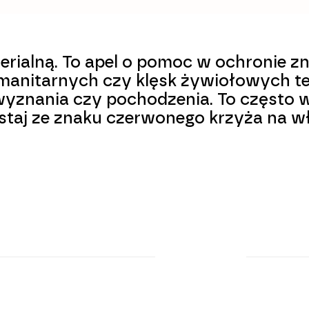
terialną. To apel o pomoc w ochronie z
manitarnych czy klęsk żywiołowych ten
 wyznania czy pochodzenia. To często 
staj ze znaku czerwonego krzyża na wła