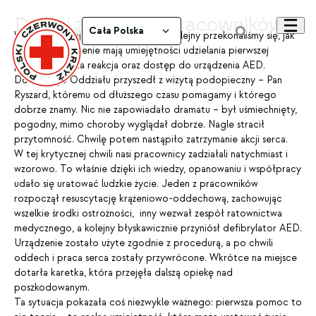
Dumni z naszych pracowników!
Cała Polska
Wczoraj, 13 maja 2026 roku, po raz kolejny przekonaliśmy się, jak
ogromne znaczenie mają umiejętności udzielania pierwszej
pomocy, szybka reakcja oraz dostęp do urządzenia AED.
Do naszego Oddziału przyszedł z wizytą podopieczny – Pan
Ryszard, któremu od dłuższego czasu pomagamy i którego
dobrze znamy. Nic nie zapowiadało dramatu – był uśmiechnięty,
pogodny, mimo choroby wyglądał dobrze. Nagle stracił
przytomność. Chwilę potem nastąpiło zatrzymanie akcji serca.
W tej krytycznej chwili nasi pracownicy zadziałali natychmiast i
wzorowo. To właśnie dzięki ich wiedzy, opanowaniu i współpracy
udało się uratować ludzkie życie. Jeden z pracowników
rozpoczął resuscytację krążeniowo-oddechową, zachowując
wszelkie środki ostrożności, inny wezwał zespół ratownictwa
medycznego, a kolejny błyskawicznie przyniósł defibrylator AED.
Urządzenie zostało użyte zgodnie z procedurą, a po chwili
oddech i praca serca zostały przywrócone. Wkrótce na miejsce
dotarła karetka, która przejęła dalszą opiekę nad
poszkodowanym.
Ta sytuacja pokazała coś niezwykle ważnego: pierwsza pomoc to