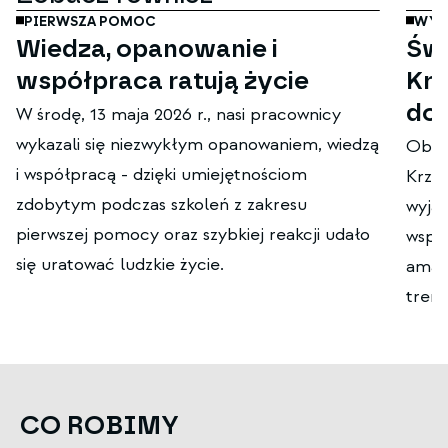
PIERWSZA POMOC
WYD
Wiedza, opanowanie i
Św
współpraca ratują życie
Krz
do
W środę, 13 maja 2026 r., nasi pracownicy
wykazali się niezwykłym opanowaniem, wiedzą
Obch
i współpracą - dzięki umiejętnościom
Krzy
zdobytym podczas szkoleń z zakresu
wyjąt
pierwszej pomocy oraz szybkiej reakcji udało
wspól
się uratować ludzkie życie.
amato
tren
CO ROBIMY