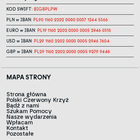
KOD SWIFT:
BIGBPLPW
PLN w IBAN:
PL90 1160 2202 0000 0007 1244 5366
EURO w IBAN:
PL19 1160 2202 0000 0005 2946 0315
USD w IBAN:
PL29 1160 2202 0000 0005 2946 7604
GBP w IBAN:
PL29 1160 2202 0000 0005 9279 9446
MAPA STRONY
Strona główna
Polski Czerwony Krzyż
Aktualności
Bądź z nami
O nas
Szukam Pomocy
Zespół
Kontakt do oddziałów
Nasze wydarzenia
Czerwony Krzyż na świecie
Infolinia
Wpłacam
Znak
Kontakt
Historia
Strategia 2030
Pozostałe
Dla mediów
Kariera