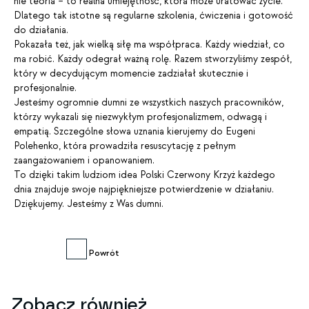
nie teoria – to realna umiejętność, która może uratować życie.
Dlatego tak istotne są regularne szkolenia, ćwiczenia i gotowość
do działania.
Pokazała też, jak wielką siłę ma współpraca. Każdy wiedział, co
ma robić. Każdy odegrał ważną rolę. Razem stworzyliśmy zespół,
który w decydującym momencie zadziałał skutecznie i
profesjonalnie.
Jesteśmy ogromnie dumni ze wszystkich naszych pracowników,
którzy wykazali się niezwykłym profesjonalizmem, odwagą i
empatią. Szczególne słowa uznania kierujemy do Eugeni
Polehenko, która prowadziła resuscytację z pełnym
zaangażowaniem i opanowaniem.
To dzięki takim ludziom idea Polski Czerwony Krzyż każdego
dnia znajduje swoje najpiękniejsze potwierdzenie w działaniu.
Dziękujemy. Jesteśmy z Was dumni.
Powrót
maj
14
Zobacz również