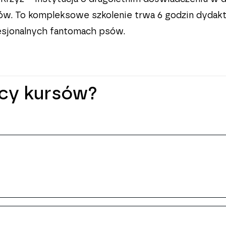
sów. To kompleksowe szkolenie trwa 6 godzin dydak
fesjonalnych fantomach psów.
icy kursów?