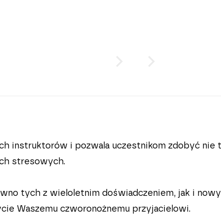
PRZESUŃ
lub
KLIKNIJ
h instruktorów i pozwala uczestnikom zdobyć nie t
ach stresowych.
 tych z wieloletnim doświadczeniem, jak i nowych 
cie Waszemu czworonożnemu przyjacielowi.