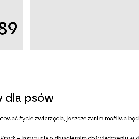
89
y dla psów
tować życie zwierzęcia, jeszcze zanim możliwa będ
Krzyż – instytucja o długoletnim doświadczeniu w d