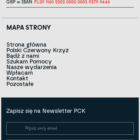
GBP w IBAN:
PL29 1160 2202 0000 0005 9279 9446
MAPA STRONY
Strona główna
Polski Czerwony Krzyż
Aktualności
Bądź z nami
O nas
Szukam Pomocy
Zespół
Kontakt do oddziałów
Nasze wydarzenia
Czerwony Krzyż na świecie
Infolinia
Wpłacam
Znak
Kontakt
Historia
Strategia 2030
Pozostałe
Dla mediów
Kariera
Artykuły
Ogłoszenia i przetargi
Polityki i Kodeks PCK
Sprawozdania i dokumenty
BIP
Zapisz się na Newsletter PCK
Polityka prywatności
Regulamin darowizn
Polityka Cookies