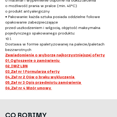
o materiał i wypełnienie odporne na odkształcenia
o możliwość prania w pralce (min. 40°C)
o produkt antyalergiczny
• Pakowanie: każda sztuka posiada oddzielne foliowe
opakowanie zabezpieczające
przed uszkodzeniem i wilgocią, objętość maksymalna
pojedynczego spakowanego produktu:
10 l.
Dostawa w formie spaletyzowanej na palecie/paletach
bezzwrotnych
Zawiadomienie o wyborze najkorzystniejszej oferty
01_Ogłoszenie o zamówieniu
02_IWZ LBN
03_Zał nr 1 Formularza oferty
04_Zał nr 2 Ośw o braku wykluczenia
05_Zał nr 3 Opis przedmiotu zamówienia
06_Zał nr 4 Wzór umowy
CO ROBIMY