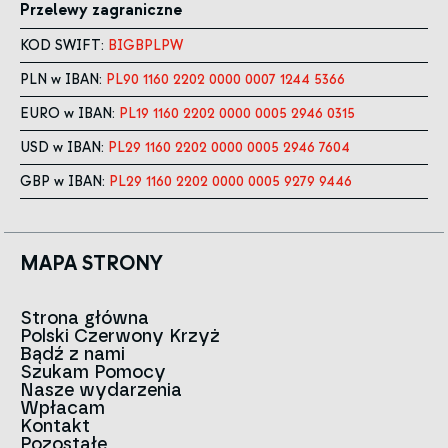
Przelewy zagraniczne
KOD SWIFT:
BIGBPLPW
PLN w IBAN:
PL90 1160 2202 0000 0007 1244 5366
EURO w IBAN:
PL19 1160 2202 0000 0005 2946 0315
USD w IBAN:
PL29 1160 2202 0000 0005 2946 7604
GBP w IBAN:
PL29 1160 2202 0000 0005 9279 9446
MAPA STRONY
Strona główna
Polski Czerwony Krzyż
Aktualności
Bądź z nami
O nas
Szukam Pomocy
Zespół
Kontakt do oddziałów
Nasze wydarzenia
Czerwony Krzyż na świecie
Infolinia
Wpłacam
Znak
Kontakt
Historia
Strategia 2030
Pozostałe