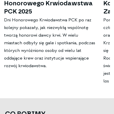
Honorowego Krwiodawstwa
Kon
PCK 2025
Zag
Dni Honorowego Krwiodawstwa PCK po raz
Pona
kolejny pokazały, jak niezwykłą wspólnotę
człon
tworzą honorowi dawcy krwi. W wielu
oraz
miastach odbyły się gale i spotkania, podczas
Krzyż
których wyróżniono osoby od wielu lat
się p
oddające krew oraz instytucje wspierające
Rodzi
rozwój krwiodawstwa.
świec
jest 
los s
CO ROBIMY