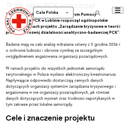
Think tank PCK rozpoczął
ogólnopolskie badania
Cała Polska
Think tank funkcjonujący przy Centrum Pomocy
Humanitarnej PCK w Lublinie rozpoczął ogólnopolskie
badania w ramach projektu „Zarządzanie kryzysowe w teorii i
praktyce – rozwój działalności analityczno-badawczej PCK”.
Badania mają na celu analizę wdrażania ustawy z 5 grudnia 2024 r.
o ochronie ludności i obronie cywilnej ze szczególnym
uwzględnieniem angażowania organizacji pozarządowych.
W ramach projektu do wszystkich jednostek samorządu
terytorialnego w Polsce wysłano elektroniczny kwestionariusz.
Napływające odpowiedzi dostarczają cennych danych
dotyczących organizacji systemów zarządzania kryzysowego i
angażowania w nie organizacji pozarządowych, jak również
danych dotyczących wyzwań oraz trudności napotykanych w
tym zakresie przez lokalne samorządy.
Cele i znaczenie projektu