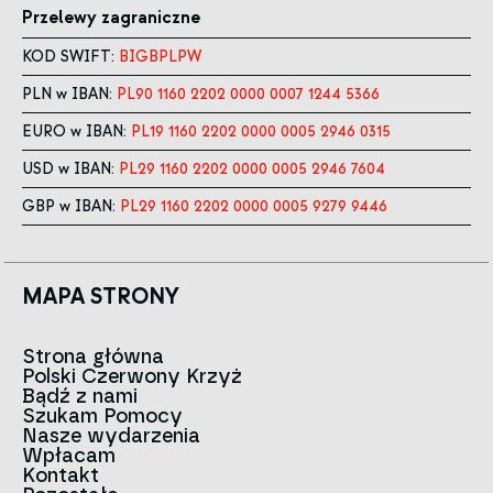
Przelewy zagraniczne
KOD SWIFT:
BIGBPLPW
PLN w IBAN:
PL90 1160 2202 0000 0007 1244 5366
EURO w IBAN:
PL19 1160 2202 0000 0005 2946 0315
USD w IBAN:
PL29 1160 2202 0000 0005 2946 7604
GBP w IBAN:
PL29 1160 2202 0000 0005 9279 9446
MAPA STRONY
Strona główna
Polski Czerwony Krzyż
Aktualności
Bądź z nami
O nas
Szukam Pomocy
Zespół
Kontakt do oddziałów
Nasze wydarzenia
Czerwony Krzyż na świecie
Infolinia
Wpłacam
Znak
Kontakt
Historia
Strategia 2030