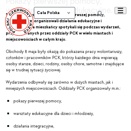
Pokazy pierwszej pomocy,
warsztaty i akcje edukacyjne.
Cała Polska
Ratownicy prowadzili szkolenia z pierwszej pomocy,
Obchody 8 maja
wolontariusze organizowali działania edukacyjne i
integracyjne, a mieszkańcy spotykali się podczas wydarzeń,
przygotowanych przez oddziały PCK w wielu miastach i
miejscowościach w całym kraju.
Obchody 8 maja były okazją do pokazania pracy wolontariuszy,
członków i pracowników PCK, którzy każdego dnia wspierają
osoby starsze, dzieci, rodziny, osoby chore, samotne i znajdujące
się w trudnej sytuacji życiowej.
Wydarzenia odbywały się zarówno w dużych miastach, jak i
mniejszych miejscowościach. Oddziały PCK organizowały m.in.:
pokazy pierwszej pomocy,
warsztaty edukacyjne dla dzieci i młodzieży,
działania integracyjne,