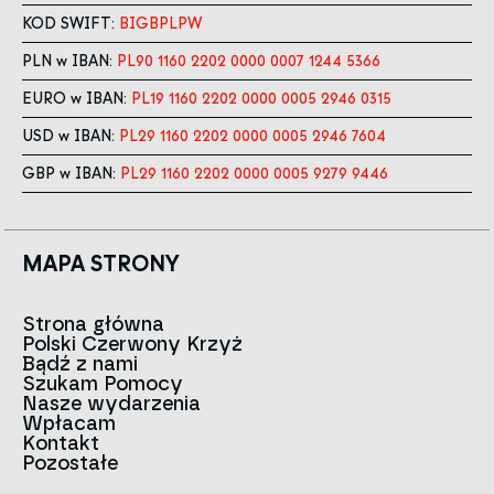
KOD SWIFT:
BIGBPLPW
PLN w IBAN:
PL90 1160 2202 0000 0007 1244 5366
EURO w IBAN:
PL19 1160 2202 0000 0005 2946 0315
USD w IBAN:
PL29 1160 2202 0000 0005 2946 7604
GBP w IBAN:
PL29 1160 2202 0000 0005 9279 9446
MAPA STRONY
Strona główna
Polski Czerwony Krzyż
Aktualności
Bądź z nami
O nas
Szukam Pomocy
Zespół
Kontakt do oddziałów
Nasze wydarzenia
Czerwony Krzyż na świecie
Infolinia
Wpłacam
Znak
Kontakt
Historia
Strategia 2030
Pozostałe
Dla mediów
Kariera
Artykuły