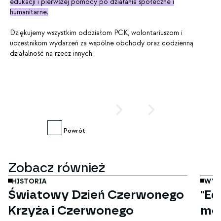
edukacji i pierwszej pomocy po działania społeczne i
humanitarne.
Dziękujemy wszystkim oddziałom PCK, wolontariuszom i
uczestnikom wydarzeń za wspólne obchody oraz codzienną
działalność na rzecz innych.
PRZESUŃ
lub
KLIKNIJ
Powrót
maj
07
Zobacz również
HISTORIA
WYD
Światowy Dzień Czerwonego
"Ed
Krzyża i Czerwonego
moż