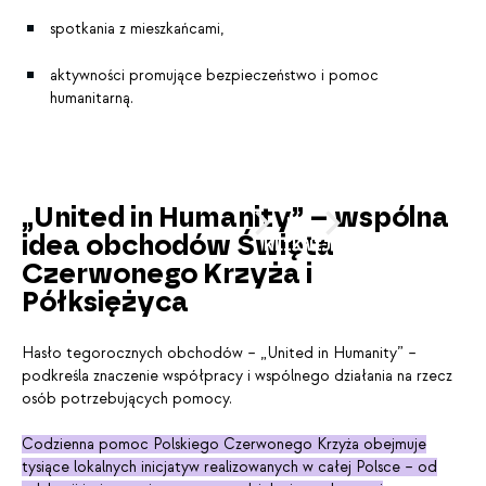
spotkania z mieszkańcami,
aktywności promujące bezpieczeństwo i pomoc
humanitarną.
PRZESUŃ
„United in Humanity” – wspólna
lub
idea obchodów Święta
KLIKNIJ
Czerwonego Krzyża i
Półksiężyca
Hasło tegorocznych obchodów – „United in Humanity” –
podkreśla znaczenie współpracy i wspólnego działania na rzecz
osób potrzebujących pomocy.
Codzienna pomoc Polskiego Czerwonego Krzyża obejmuje
tysiące lokalnych inicjatyw realizowanych w całej Polsce – od