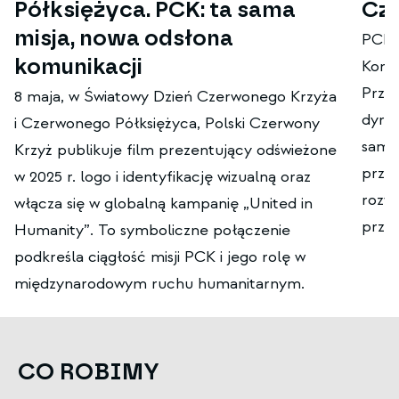
Półksiężyca. PCK: ta sama
Cz
misja, nowa odsłona
PCK w
komunikacji
Konfe
Przys
8 maja, w Światowy Dzień Czerwonego Krzyża
dyrek
i Czerwonego Półksiężyca, Polski Czerwony
samor
Krzyż publikuje film prezentujący odświeżone
prze
w 2025 r. logo i identyfikację wizualną oraz
rozwo
włącza się w globalną kampanię „United in
prze
Humanity”. To symboliczne połączenie
podkreśla ciągłość misji PCK i jego rolę w
międzynarodowym ruchu humanitarnym.
CO ROBIMY