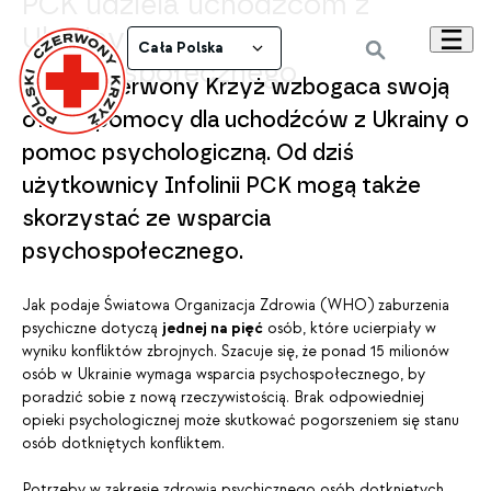
PCK udziela uchodźcom z
Ukrainy wsparcia
Cała Polska
psychospołecznego
Polski Czerwony Krzyż wzbogaca swoją
ofertę pomocy dla uchodźców z Ukrainy o
pomoc psychologiczną. Od dziś
użytkownicy Infolinii PCK mogą także
skorzystać ze wsparcia
psychospołecznego.
Jak podaje Światowa Organizacja Zdrowia (WHO) zaburzenia
psychiczne dotyczą
jednej na pięć
osób, które ucierpiały w
wyniku konfliktów zbrojnych. Szacuje się, że ponad 15 milionów
osób w Ukrainie wymaga wsparcia psychospołecznego, by
poradzić sobie z nową rzeczywistością. Brak odpowiedniej
opieki psychologicznej może skutkować pogorszeniem się stanu
osób dotkniętych konfliktem.
Potrzeby w zakresie zdrowia psychicznego osób dotkniętych