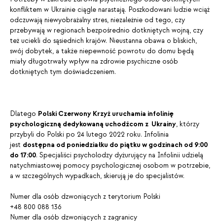
konfliktem w Ukrainie ciągle narastają. Poszkodowani ludzie wciąż
odczuwają niewyobrażalny stres, niezależnie od tego, czy
przebywają w regionach bezpośrednio dotkniętych wojną, czy
też uciekli do sąsiednich krajów. Nieustanna obawa o bliskich,
swój dobytek, a także niepewność powrotu do domu będą
miały długotrwały wpływ na zdrowie psychiczne osób
dotkniętych tym doświadczeniem.
Dlatego
Polski Czerwony Krzyż uruchamia infolinię
psychologiczną dedykowaną uchodźcom z Ukrainy
, którzy
przybyli do Polski po 24 lutego 2022 roku. Infolinia
jest
dostępna od poniedziałku do piątku w godzinach od 9:00
do 17:00
. Specjaliści psycholodzy dyżurujący na Infolinii udzielą
natychmiastowej pomocy psychologicznej osobom w potrzebie,
a w szczególnych wypadkach, skierują je do specjalistów.
Numer dla osób dzwoniących z terytorium Polski
+48 800 088 136
Numer dla osób dzwoniących z zagranicy