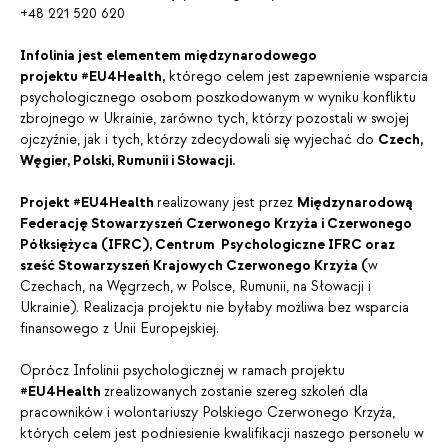
+48 221 520 620
Infolinia jest elementem międzynarodowego
projektu #EU4Health,
którego celem jest zapewnienie wsparcia
psychologicznego osobom poszkodowanym w wyniku konfliktu
zbrojnego w Ukrainie, zarówno tych, którzy pozostali w swojej
ojczyźnie, jak i tych, którzy zdecydowali się wyjechać do
Czech,
Węgier, Polski, Rumunii i Słowacji.
Projekt #EU4Health
realizowany jest przez
Międzynarodową
Federację Stowarzyszeń Czerwonego Krzyża i Czerwonego
Półksiężyca (IFRC), Centrum Psychologiczne IFRC oraz
sześć Stowarzyszeń Krajowych Czerwonego Krzyża (
w
Czechach, na Węgrzech, w Polsce, Rumunii, na Słowacji i
Ukrainie). Realizacja projektu nie byłaby możliwa bez wsparcia
finansowego z Unii Europejskiej.
Oprócz Infolinii psychologicznej w ramach projektu
#EU4Health
zrealizowanych zostanie szereg szkoleń dla
pracowników i wolontariuszy Polskiego Czerwonego Krzyża,
których celem jest podniesienie kwalifikacji naszego personelu w