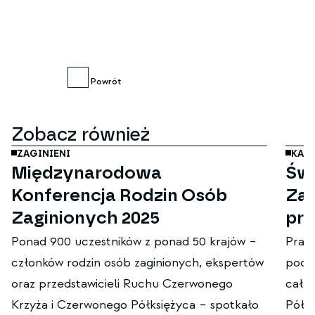
Powrót
lis
19
Zobacz również
ZAGINIENI
KAM
Międzynarodowa
Świ
Konferencja Rodzin Osób
Zag
Zaginionych 2025
pro
Ponad 900 uczestników z ponad 50 krajów –
Prawo
członków rodzin osób zaginionych, ekspertów
pods
oraz przedstawicieli Ruchu Czerwonego
cały
Krzyża i Czerwonego Półksiężyca – spotkało
Półks