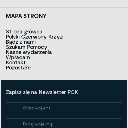
MAPA STRONY
Strona główna
Polski Czerwony Krzyż
Aktualności
Bądź z nami
O nas
Szukam Pomocy
Zespół
Kontakt do oddziałów
Nasze wydarzenia
Czerwony Krzyż na świecie
Infolinia
Wpłacam
Znak
Kontakt
Historia
Strategia 2030
Pozostałe
Dla mediów
Kariera
Artykuły
Ogłoszenia i przetargi
Polityki i Kodeks PCK
Sprawozdania i dokumenty
BIP
Zapisz się na Newsletter PCK
Polityka prywatności
Regulamin darowizn
Polityka Cookies