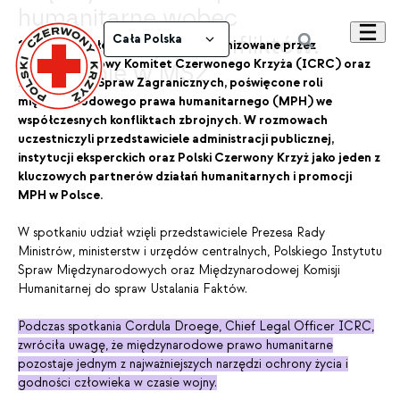
humanitarne wobec
współczesnych konfliktów.
Cała Polska
12 maja odbyło się spotkanie zorganizowane przez
Międzynarodowy Komitet Czerwonego Krzyża (ICRC) oraz
Spotkanie w MSZ
Ministerstwo Spraw Zagranicznych, poświęcone roli
międzynarodowego prawa humanitarnego (MPH) we
współczesnych konfliktach zbrojnych. W rozmowach
uczestniczyli przedstawiciele administracji publicznej,
instytucji eksperckich oraz Polski Czerwony Krzyż jako jeden z
kluczowych partnerów działań humanitarnych i promocji
MPH w Polsce.
W spotkaniu udział wzięli przedstawiciele Prezesa Rady
Ministrów, ministerstw i urzędów centralnych, Polskiego Instytutu
Spraw Międzynarodowych oraz Międzynarodowej Komisji
Humanitarnej do spraw Ustalania Faktów.
Podczas spotkania Cordula Droege, Chief Legal Officer ICRC,
zwróciła uwagę, że międzynarodowe prawo humanitarne
pozostaje jednym z najważniejszych narzędzi ochrony życia i
godności człowieka w czasie wojny.