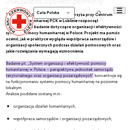
Jak działa system pomocy
humanitarnej w Polsce?
Cała Polska
Think Tank Polskiego Czerwonego Krzyża przy Centrum
Ogólnopolskie badanie PCK
Pomocy Humanitarnej PCK w Lublinie rozpoczął
ogólnopolskie badanie dotyczące organizacji i efektywności
systemu pomocy humanitarnej w Polsce. Projekt ma pomóc
ocenić, jak w praktyce wygląda współpraca samorządów i
organizacji społecznych podczas działań pomocowych oraz
jakie rozwiązania wymagają wzmocnienia.
Badanie pt. „System organizacji i efektywność pomocy
humanitarnej w Polsce – perspektywa jednostek samorządu
terytorialnego oraz organizacji pozarządowych”
koncentruje się
na funkcjonowaniu systemu pomocy humanitarnej na poziomie
lokalnym.
Analizie poddane zostaną m.in.:
organizacja działań humanitarnych,
współpraca samorządów i organizacji pozarządowych,