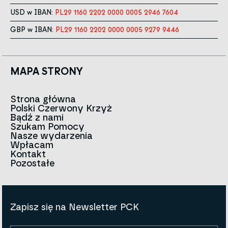
USD w IBAN:
PL29 1160 2202 0000 0005 2946 7604
GBP w IBAN:
PL29 1160 2202 0000 0005 9279 9446
MAPA STRONY
Strona główna
Polski Czerwony Krzyż
Aktualności
Bądź z nami
O nas
Szukam Pomocy
Zespół
Kontakt do oddziałów
Nasze wydarzenia
Czerwony Krzyż na świecie
Infolinia
Wpłacam
Znak
Kontakt
Historia
Strategia 2030
Pozostałe
Dla mediów
Kariera
Artykuły
Ogłoszenia i przetargi
Polityki i Kodeks PCK
Sprawozdania i dokumenty
BIP
Zapisz się na Newsletter PCK
Polityka prywatności
Regulamin darowizn
Polityka Cookies