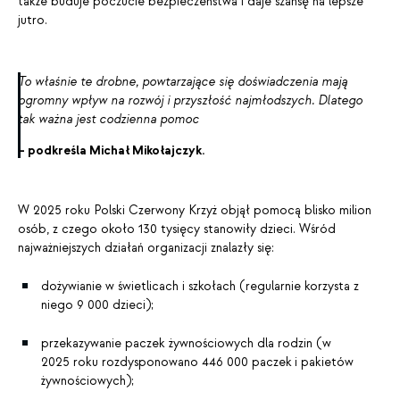
także buduje poczucie bezpieczeństwa i daje szansę na lepsze
jutro.
To właśnie te drobne, powtarzające się doświadczenia mają
ogromny wpływ na rozwój i przyszłość najmłodszych. Dlatego
tak ważna jest codzienna pomoc
– podkreśla Michał Mikołajczyk.
W 2025 roku Polski Czerwony Krzyż objął pomocą blisko milion
osób, z czego około 130 tysięcy stanowiły dzieci. Wśród
najważniejszych działań organizacji znalazły się:
dożywianie w świetlicach i szkołach (regularnie korzysta z
niego 9 000 dzieci);
przekazywanie paczek żywnościowych dla rodzin (w
2025 roku rozdysponowano 446 000 paczek i pakietów
żywnościowych);