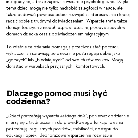
integracyjne, a także zapewnia wsparcie psychologiczne. Dzięki
temu dzieci mogą nie tylko nadrobić zaległości w nauce, ale
także budować pewność siebie, rozwijać zainteresowania i lepiej
radzić sobie z trudnymi doświadczeniami. Wsparcie trafia także
do najmłodszych z niepełnosprawnościami, przebywających w
domach dziecka oraz z doświadczeniem migracyjnym.
To właśnie te działania pomagają przeciwdziałać poczuciu
wykluczenia i sprawiają, że dzieci nie postrzegają siebie jako
„gorszych” lub „biedniejszych” od swoich rówieśników. Mogą
dorastać w warunkach przyjaznych i komfortowych.
PRZESUŃ
Dlaczego pomoc musi być
lub
codzienna?
KLIKNIJ
„Dzieci potrzebują wsparcia każdego dnia”,
ponieważ codziennie
mierzą się z trudnościami i do prawidłowego funkcjonowania
potrzebują: regularnych posiłków, stabilności, dostępu do
edukacji i opieki. Jednorazowe wsparcie nie rozwiązuje