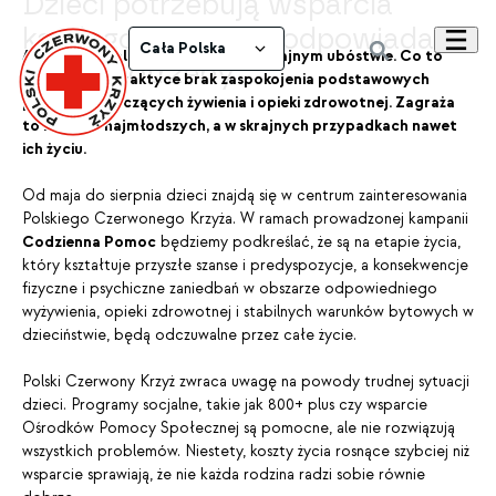
Dzieci potrzebują wsparcia
każdego dnia. PCK odpowiada
Cała Polska
Aż 364 tys. polskich dzieci żyje w skrajnym ubóstwie. Co to
na ich potrzeby
oznacza? W praktyce brak zaspokojenia podstawowych
potrzeb dotyczących żywienia i opieki zdrowotnej. Zagraża
to zdrowiu najmłodszych, a w skrajnych przypadkach nawet
ich życiu.
Od maja do sierpnia dzieci znajdą się w centrum zainteresowania
Polskiego Czerwonego Krzyża. W ramach prowadzonej kampanii
Codzienna Pomoc
będziemy podkreślać, że są na etapie życia,
który kształtuje przyszłe szanse i predyspozycje, a konsekwencje
fizyczne i psychiczne zaniedbań w obszarze odpowiedniego
wyżywienia, opieki zdrowotnej i stabilnych warunków bytowych w
dzieciństwie, będą odczuwalne przez całe życie.
Polski Czerwony Krzyż zwraca uwagę na powody trudnej sytuacji
dzieci. Programy socjalne, takie jak 800+ plus czy wsparcie
Ośrodków Pomocy Społecznej są pomocne, ale nie rozwiązują
wszystkich problemów. Niestety, koszty życia rosnące szybciej niż
wsparcie sprawiają, że nie każda rodzina radzi sobie równie