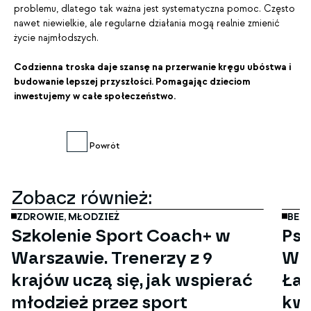
problemu, dlatego tak ważna jest systematyczna pomoc. Często
nawet niewielkie, ale regularne działania mogą realnie zmienić
życie najmłodszych.
Codzienna troska daje szansę na przerwanie kręgu ubóstwa i
budowanie lepszej przyszłości. Pomagając dzieciom
inwestujemy w całe społeczeństwo.
Powrót
kwi
27
Zobacz również:
ZDROWIE,
MŁODZIEŻ
BEZ
Szkolenie Sport Coach+ w
Psy
Warszawie. Trenerzy z 9
Wyd
krajów uczą się, jak wspierać
Łap
młodzież przez sport
kwi