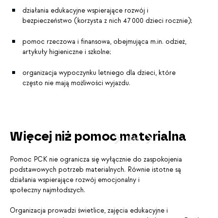
działania edukacyjne wspierające rozwój i
bezpieczeństwo (korzysta z nich 47 000 dzieci rocznie);
pomoc rzeczowa i finansowa, obejmująca m.in. odzież,
artykuły higieniczne i szkolne;
organizacja wypoczynku letniego dla dzieci, które
często nie mają możliwości wyjazdu.
PRZESUŃ
Więcej niż pomoc materialna
lub
KLIKNIJ
Pomoc PCK nie ogranicza się wyłącznie do zaspokojenia
podstawowych potrzeb materialnych. Równie istotne są
działania wspierające rozwój emocjonalny i
społeczny najmłodszych.
Organizacja prowadzi świetlice, zajęcia edukacyjne i