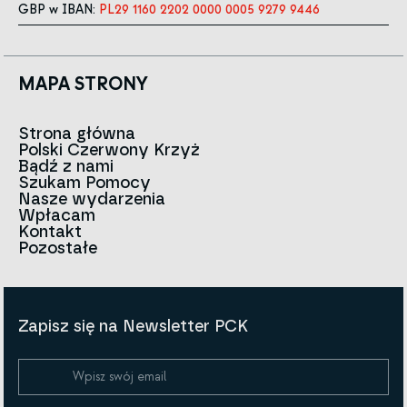
GBP w IBAN:
PL29 1160 2202 0000 0005 9279 9446
MAPA STRONY
Strona główna
Polski Czerwony Krzyż
Aktualności
Bądź z nami
O nas
Szukam Pomocy
Zespół
Kontakt do oddziałów
Nasze wydarzenia
Czerwony Krzyż na świecie
Infolinia
Wpłacam
Znak
Kontakt
Historia
Strategia 2030
Pozostałe
Dla mediów
Kariera
Artykuły
Ogłoszenia i przetargi
Polityki i Kodeks PCK
Sprawozdania i dokumenty
BIP
Zapisz się na Newsletter PCK
Polityka prywatności
Regulamin darowizn
Polityka Cookies