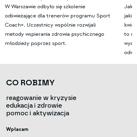
W Warszawie odbyło się szkolenie
Jak w
odświeżające dla trenerów programu Sport
jakic
Coach+. Uczestnicy wspólnie rozwijali
kwie
metody wspierania zdrowia psychicznego
to na
młodzieży poprzez sport.
wydar
odwi
CO ROBIMY
reagowanie w kryzysie
edukacja i zdrowie
pomoc i aktywizacja
Wpłacam