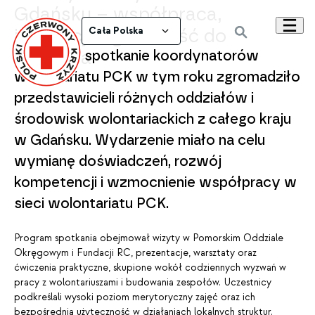
Gdańsku – współpraca,
inspiracja i gotowość do
Cała Polska
działania
Coroczne spotkanie koordynatorów
wolontariatu PCK w tym roku zgromadziło
przedstawicieli różnych oddziałów i
środowisk wolontariackich z całego kraju
w Gdańsku. Wydarzenie miało na celu
wymianę doświadczeń, rozwój
kompetencji i wzmocnienie współpracy w
sieci wolontariatu PCK.
Program spotkania obejmował wizyty w Pomorskim Oddziale
Okręgowym i Fundacji RC, prezentacje, warsztaty oraz
ćwiczenia praktyczne, skupione wokół codziennych wyzwań w
pracy z wolontariuszami i budowania zespołów. Uczestnicy
podkreślali wysoki poziom merytoryczny zajęć oraz ich
bezpośrednią użyteczność w działaniach lokalnych struktur.