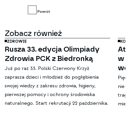
Powrót
paź
20
Zobacz również
ZDROWIE
KON
Rusza 33. edycja Olimpiady
Ata
Zdrowia PCK z Biedronką
w S
wol
Już po raz 33. Polski Czerwony Krzyż
zaprasza dzieci i młodzież do pogłębienia
Pięci
swojej wiedzy z zakresu zdrowia, higieny,
nie ż
pierwszej pomocy i ochrony środowiska
trage
naturalnego. Start rekrutacji 22 października.
mieśc