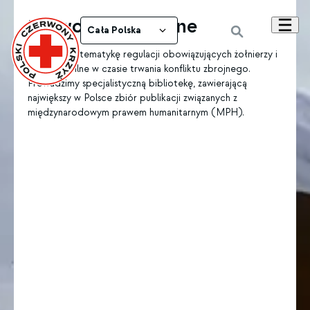
Prawo humanitarne
Cała Polska
Przybliżamy tematykę regulacji obowiązujących żołnierzy i
osoby cywilne w czasie trwania konfliktu zbrojnego.
Prowadzimy specjalistyczną bibliotekę, zawierającą
największy w Polsce zbiór publikacji związanych z
międzynarodowym prawem humanitarnym (MPH).