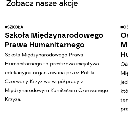
Zobacz nasze akcje
SZKOŁA
OŚR
Szkoła Międzynarodowego
Oś
Prawa Humanitarnego
Mi
Hu
Szkoła Międzynarodowego Prawa
Humanitarnego to prestiżowa inicjatywa
Ośro
edukacyjna organizowana przez Polski
Międ
Czerwony Krzyż we współpracy z
jedn
Międzynarodowym Komitetem Czerwonego
które
Krzyża.
tema
praw